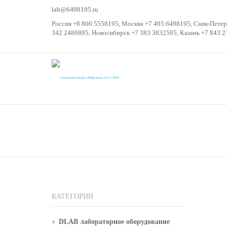
lab@6498195.ru
Россия +8 800 5558195, Москва +7 495 6498195, Санк-Петер
342 2480895, Новосибирск +7 383 3832595, Казань +7 843 2
КАТАЛОГ
БА
ВЕСЫ ЛАБОРА
ВОРТЕКС-ШЕЙ
КАТЕГОРИИ
DLAB лабораторное оборудование