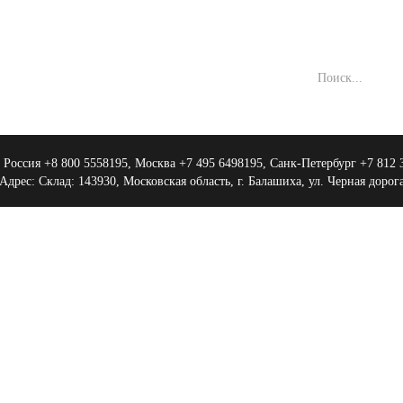
:
Россия +8 800 5558195, Москва +7 495 6498195, Санк-Петербург +7 812
Адрес:
Склад: 143930, Московская область, г. Балашиха, ул. Черная дорог