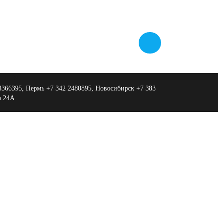
 3366395, Пермь +7 342 2480895, Новосибирск +7 383
а 24А