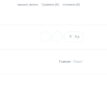
заказать звонок
Сравнить (
0
)
отложить (
0
)
0
0
p
Главная
Темы1