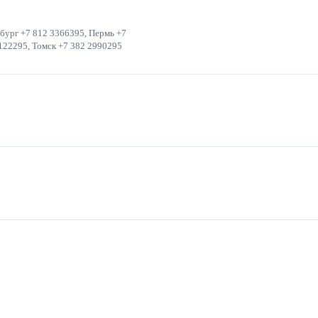
бург +7 812 3366395, Пермь +7
122295, Томск +7 382 2990295
НЯ ВОДЯНАЯ ЛАБОРАТОРНАЯ
ТОРНЫЕ АНАЛИТИЧЕСКИЕ JOANLAB
КЕР
ДИСПЕНСЕР JOANLAB