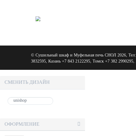
©
Сушильный шкаф и Муфельная печь СНОЛ
2026, Тел
3832595, Казань +7 843 2122295, Томск +7 382 2990295
,
СМЕНИТЬ ДИЗАЙН
ОФОРМЛЕНИЕ