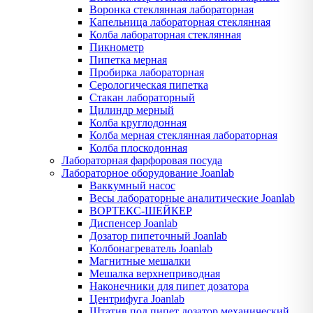
Воронка стеклянная лабораторная
Капельница лабораторная стеклянная
Колба лабораторная стеклянная
Пикнометр
Пипетка мерная
Пробирка лабораторная
Серологическая пипетка
Стакан лабораторный
Цилиндр мерный
Колба круглодонная
Колба мерная стеклянная лабораторная
Колба плоскодонная
Лабораторная фарфоровая посуда
Лабораторное оборудование Joanlab
Ваккумный насос
Весы лабораторные аналитические Joanlab
ВОРТЕКС-ШЕЙКЕР
Диспенсер Joanlab
Дозатор пипеточный Joanlab
Колбонагреватель Joanlab
Магнитные мешалки
Мешалка верхнеприводная
Наконечники для пипет дозатора
Центрифуга Joanlab
Штатив под пипет дозатор механический