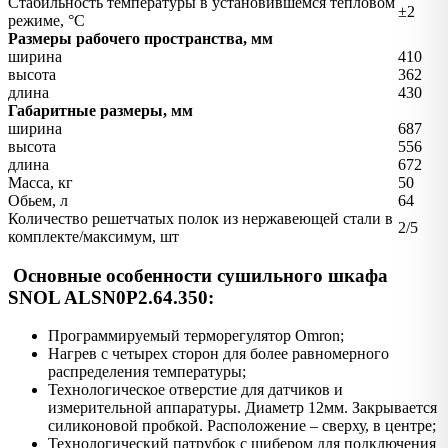
Стабильность температуры в установившемся тепловом
±2
режиме, °С
Размеры рабочего пространства, мм
ширина
410
высота
362
длина
430
Габаритные размеры, мм
ширина
687
высота
556
длина
672
Масса, кг
50
Обьем, л
64
Количество решетчатых полок из нержавеющей стали в
2/5
комплекте/максимум, шт
Основные особенности сушильного шкафа
SNOL ALSN0P2.64.350:
Программируемый терморегулятор Omron;
Нагрев с четырех сторон для более равномерного
распределения температуры;
Технологическое отверстие для датчиков и
измерительной аппаратуры. Диаметр 12мм. Закрывается
силиконовой пробкой. Расположение – сверху, в центре;
Технологический патрубок с шибером для подключения