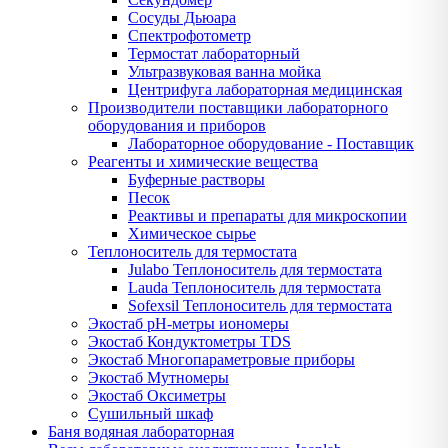
Сосуды Дьюара
Спектрофотометр
Термостат лабораторный
Ультразвуковая ванна мойка
Центрифуга лабораторная медицинская
Производители поставщики лабораторного
оборудования и приборов
Лабораторное оборудование - Поставщик
Реагенты и химические вещества
Буферные растворы
Песок
Реактивы и препараты для микроскопии
Химическое сырье
Теплоноситель для термостата
Julabo Теплоноситель для термостата
Lauda Теплоноситель для термостата
Sofexsil Теплоноситель для термостата
Экостаб pH-метры иономеры
Экостаб Кондуктометры TDS
Экостаб Многопараметровые приборы
Экостаб Мутномеры
Экостаб Оксиметры
Сушильный шкаф
Баня водяная лабораторная