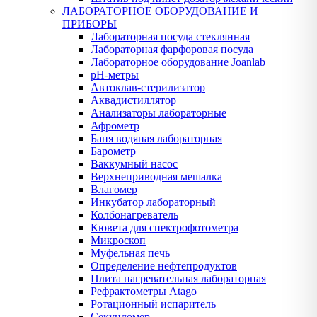
ЛАБОРАТОРНОЕ ОБОРУДОВАНИЕ И
ПРИБОРЫ
Лабораторная посуда стеклянная
Лабораторная фарфоровая посуда
Лабораторное оборудование Joanlab
pH-метры
Автоклав-стерилизатор
Аквадистиллятор
Анализаторы лабораторные
Афрометр
Баня водяная лабораторная
Барометр
Ваккумный насос
Верхнеприводная мешалка
Влагомер
Инкубатор лабораторный
Колбонагреватель
Кювета для спектрофотометра
Микроскоп
Муфельная печь
Определение нефтепродуктов
Плита нагревательная лабораторная
Рефрактометры Atago
Ротационный испаритель
Секундомер