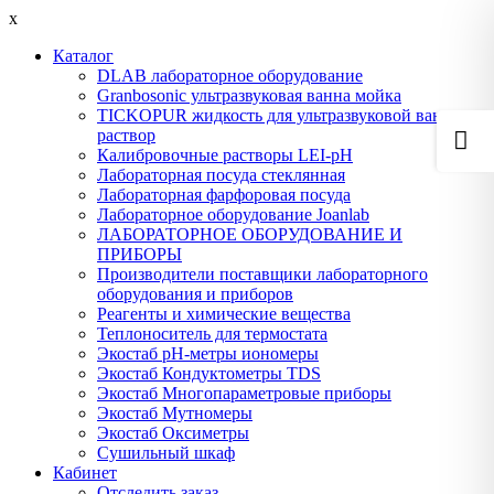
x
Каталог
DLAB лабораторное оборудование
Granbosonic ультразвуковая ванна мойка
TICKOPUR жидкость для ультразвуковой ванны
раствор
Калибровочные растворы LEI-pH
Лабораторная посуда стеклянная
Лабораторная фарфоровая посуда
Лабораторное оборудование Joanlab
ЛАБОРАТОРНОЕ ОБОРУДОВАНИЕ И
ПРИБОРЫ
Производители поставщики лабораторного
оборудования и приборов
Реагенты и химические вещества
Теплоноситель для термостата
Экостаб pH-метры иономеры
Экостаб Кондуктометры TDS
Экостаб Многопараметровые приборы
Экостаб Мутномеры
Экостаб Оксиметры
Сушильный шкаф
Кабинет
Отследить заказ