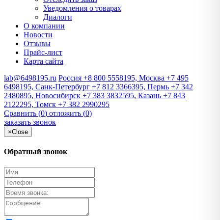
Уведомления о товарах
Диалоги
О компании
Новости
Отзывы
Прайс-лист
Карта сайта
lab@6498195.ru
Россия +8 800 5558195, Москва +7 495
6498195, Санк-Петербург +7 812 3366395, Пермь +7 342
2480895, Новосибирск +7 383 3832595, Казань +7 843
2122295, Томск +7 382 2990295
Сравнить (
0
)
отложить (
0
)
заказать звонок
×
Close
Обратный звонок