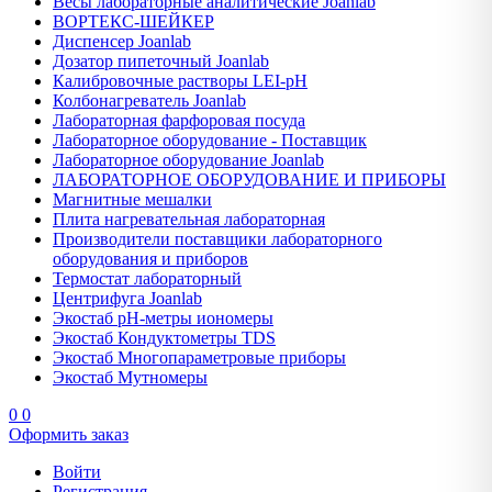
Весы лабораторные аналитические Joanlab
ВОРТЕКС-ШЕЙКЕР
Диспенсер Joanlab
Дозатор пипеточный Joanlab
Калибровочные растворы LEI-pH
Колбонагреватель Joanlab
Лабораторная фарфоровая посуда
Лабораторное оборудование - Поставщик
Лабораторное оборудование Joanlab
ЛАБОРАТОРНОЕ ОБОРУДОВАНИЕ И ПРИБОРЫ
Магнитные мешалки
Плита нагревательная лабораторная
Производители поставщики лабораторного
оборудования и приборов
Термостат лабораторный
Центрифуга Joanlab
Экостаб pH-метры иономеры
Экостаб Кондуктометры TDS
Экостаб Многопараметровые приборы
Экостаб Мутномеры
0
0
Оформить заказ
Войти
Регистрация